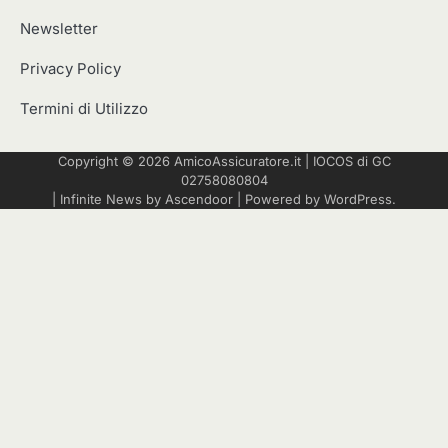
Newsletter
Privacy Policy
Termini di Utilizzo
Copyright © 2026
AmicoAssicuratore.it
|
IOCOS
di GC
02758080804
| Infinite News by
Ascendoor
| Powered by
WordPress
.