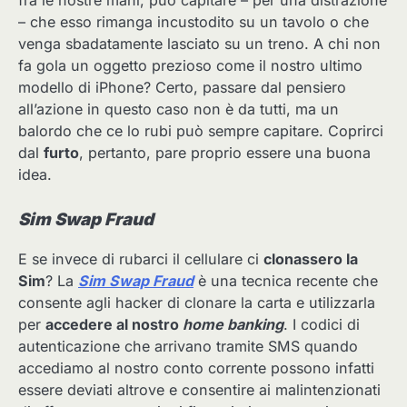
fra le nostre mani, può capitare – per una distrazione
– che esso rimanga incustodito su un tavolo o che
venga sbadatamente lasciato su un treno. A chi non
fa gola un oggetto prezioso come il nostro ultimo
modello di iPhone? Certo, passare dal pensiero
all’azione in questo caso non è da tutti, ma un
balordo che ce lo rubi può sempre capitare. Coprirci
dal
furto
, pertanto, pare proprio essere una buona
idea.
Sim Swap Fraud
E se invece di rubarci il cellulare ci
clonassero la
Sim
? La
Sim Swap Fraud
è una tecnica recente che
consente agli hacker di clonare la carta e utilizzarla
per
accedere al nostro
home banking
. I codici di
autenticazione che arrivano tramite SMS quando
accediamo al nostro conto corrente possono infatti
essere deviati altrove e consentire ai malintenzionati