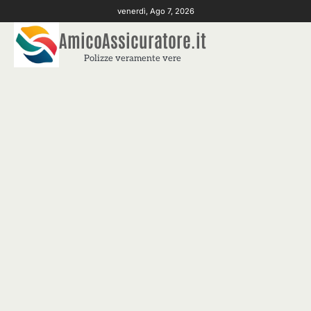
Skip
venerdì, Ago 7, 2026
to
AmicoAssicuratore.it
content
Polizze veramente vere