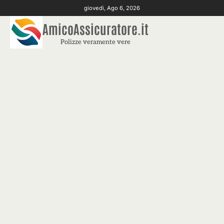
Skip
giovedì, Ago 6, 2026
to
AmicoAssicuratore.it
content
Polizze veramente vere