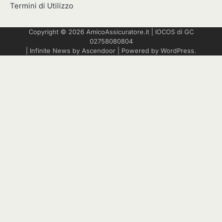
Termini di Utilizzo
Copyright © 2026
AmicoAssicuratore.it
|
IOCOS
di GC
02758080804
| Infinite News by
Ascendoor
| Powered by
WordPress
.