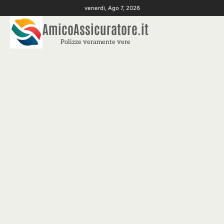
Skip
venerdì, Ago 7, 2026
to
AmicoAssicuratore.it
content
Polizze veramente vere