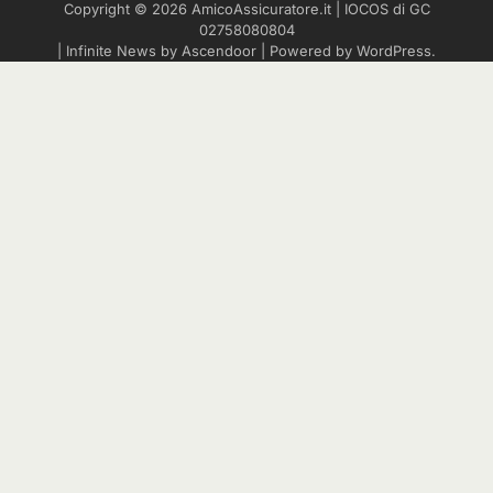
Copyright © 2026
AmicoAssicuratore.it
|
IOCOS
di GC
02758080804
| Infinite News by
Ascendoor
| Powered by
WordPress
.