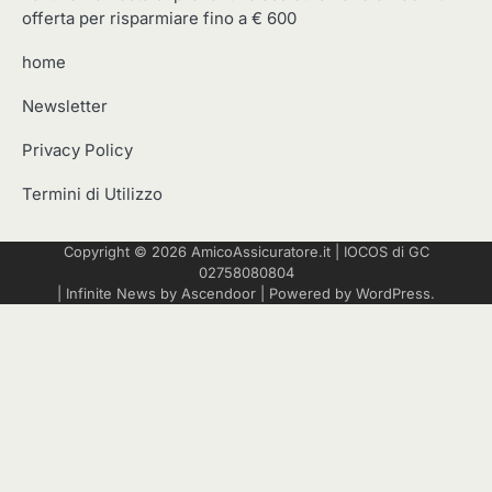
offerta per risparmiare fino a € 600
home
Newsletter
Privacy Policy
Termini di Utilizzo
Copyright © 2026
AmicoAssicuratore.it
|
IOCOS
di GC
02758080804
| Infinite News by
Ascendoor
| Powered by
WordPress
.