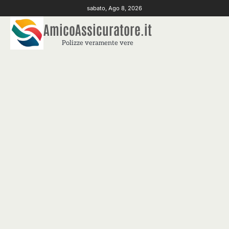
Skip
sabato, Ago 8, 2026
to
AmicoAssicuratore.it
content
Polizze veramente vere