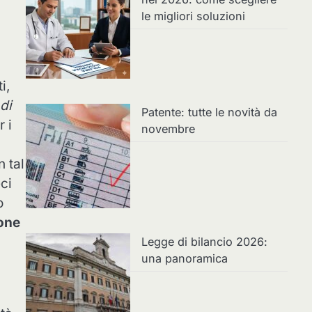
le migliori soluzioni
i,
di
Patente: tutte le novità da
 i
novembre
In tal
ci
o
ione
Legge di bilancio 2026:
una panoramica