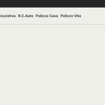
icurativa
R.C.Auto
Polizza Casa
Polizze Vita