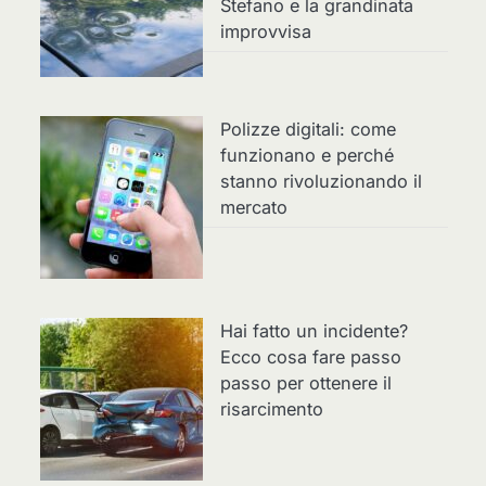
Stefano e la grandinata
improvvisa
Polizze digitali: come
funzionano e perché
stanno rivoluzionando il
mercato
Hai fatto un incidente?
Ecco cosa fare passo
passo per ottenere il
risarcimento