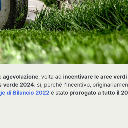
te
agevolazione
, volta ad
incentivare le aree verdi
s verde 2024
: sì, perché l’incentivo, originariame
e di Bilancio 2022
è stato
prorogato a tutto il 2