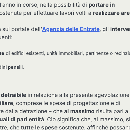
’anno in corso, nella possibilità di
portare in
stenute per effettuare lavori volti a
realizzare ar
a
sul portale dell’
Agenzia delle Entrate
, gli
interve
enti:
te
di edifici esistenti, unità immobiliari, pertinenze o recinzi
dini pensili
.
detraibile
in relazione alla presente agevolazione.
liare
, comprese le spese di progettazione e di
te dalla detrazione – che
al massimo
risulta pari a
ali di pari entità
. Ciò significa che, al massimo,
s
ltre, che
tutte le spese
sostenute, affinché possan