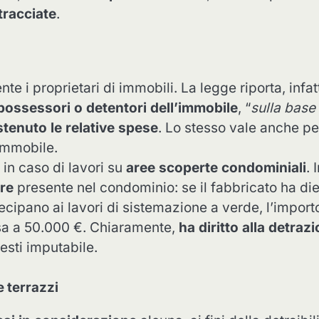
tracciate
.
e i proprietari di immobili. La legge riporta, infatt
possessori o detentori dell’immobile
, “
sulla base 
tenuto le relative spese
. Lo stesso vale anche per
’immobile.
 in caso di lavori su
aree scoperte condominiali
. 
are
presente nel condominio: se il fabbricato ha die
tecipano ai lavori di sistemazione a verde, l’import
sa a 50.000 €. Chiaramente,
ha diritto alla detraz
uesti imputabile.
e terrazzi