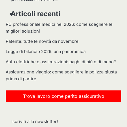
Articoli recenti
RC professionale medici nel 2026: come scegliere le
migliori soluzioni
Patente: tutte le novità da novembre
Legge di bilancio 2026: una panoramica
Auto elettriche e assicurazioni: paghi di più o di meno?
Assicurazione viaggio: come scegliere la polizza giusta
prima di partire
Trova lavoro come perito assicurativo
Iscriviti alla newsletter!