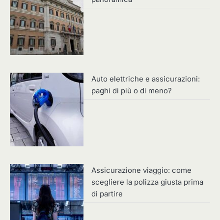
Auto elettriche e assicurazioni:
paghi di più o di meno?
Assicurazione viaggio: come
scegliere la polizza giusta prima
di partire