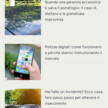
Quando una garanzia accessoria
ti salva il portafoglio: il caso di
Stefano e la grandinata
improvvisa
Polizze digitali: come funzionano
e perché stanno rivoluzionando il
mercato
Hai fatto un incidente? Ecco cosa
fare passo passo per ottenere il
risarcimento