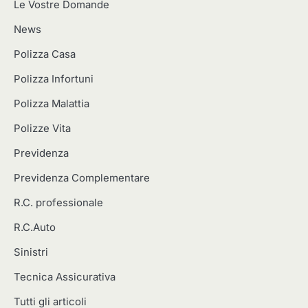
Le Vostre Domande
News
Polizza Casa
Polizza Infortuni
Polizza Malattia
Polizze Vita
Previdenza
Previdenza Complementare
R.C. professionale
R.C.Auto
Sinistri
Tecnica Assicurativa
Tutti gli articoli