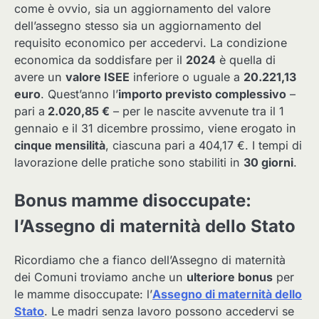
come è ovvio, sia un aggiornamento del valore
dell’assegno stesso sia un aggiornamento del
requisito economico per accedervi. La condizione
economica da soddisfare per il
2024
è quella di
avere un
valore ISEE
inferiore o uguale a
20.221,13
euro
. Quest’anno l’
importo previsto complessivo
–
pari a
2.020,85 €
– per le nascite avvenute tra il 1
gennaio e il 31 dicembre prossimo, viene erogato in
cinque mensilità
, ciascuna pari a 404,17 €. I tempi di
lavorazione delle pratiche sono stabiliti in
30 giorni
.
Bonus mamme disoccupate:
l’Assegno di maternità dello Stato
Ricordiamo che a fianco dell’Assegno di maternità
dei Comuni troviamo anche un
ulteriore bonus
per
le mamme disoccupate: l’
Assegno di maternità dello
Stato
. Le madri senza lavoro possono accedervi se