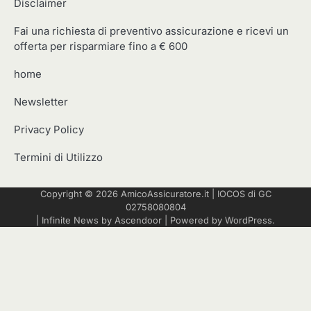
Disclaimer
Fai una richiesta di preventivo assicurazione e ricevi un
offerta per risparmiare fino a € 600
home
Newsletter
Privacy Policy
Termini di Utilizzo
Copyright © 2026
AmicoAssicuratore.it
|
IOCOS
di GC
02758080804
| Infinite News by
Ascendoor
| Powered by
WordPress
.