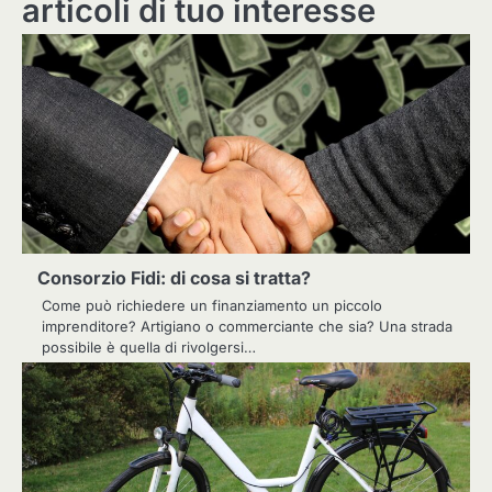
articoli di tuo interesse
Consorzio Fidi: di cosa si tratta?
Come può richiedere un finanziamento un piccolo
imprenditore? Artigiano o commerciante che sia? Una strada
possibile è quella di rivolgersi…