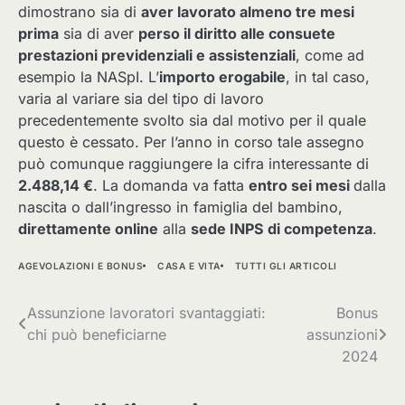
dimostrano sia di
aver lavorato almeno tre mesi
prima
sia di aver
perso il diritto alle consuete
prestazioni previdenziali e assistenziali
, come ad
esempio la NASpI. L’
importo erogabile
, in tal caso,
varia al variare sia del tipo di lavoro
precedentemente svolto sia dal motivo per il quale
questo è cessato. Per l’anno in corso tale assegno
può comunque raggiungere la cifra interessante di
2.488,14 €
. La domanda va fatta
entro sei mesi
dalla
nascita o dall’ingresso in famiglia del bambino,
direttamente online
alla
sede INPS di competenza
.
AGEVOLAZIONI E BONUS
CASA E VITA
TUTTI GLI ARTICOLI
Navigazione
Assunzione lavoratori svantaggiati:
Bonus
chi può beneficiarne
assunzioni
articoli
2024