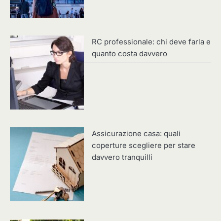
RC professionale: chi deve farla e
quanto costa davvero
Assicurazione casa: quali
coperture scegliere per stare
davvero tranquilli