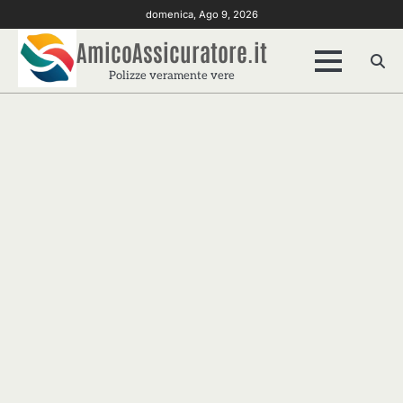
Skip
domenica, Ago 9, 2026
to
AmicoAssicuratore.it
content
Polizze veramente vere