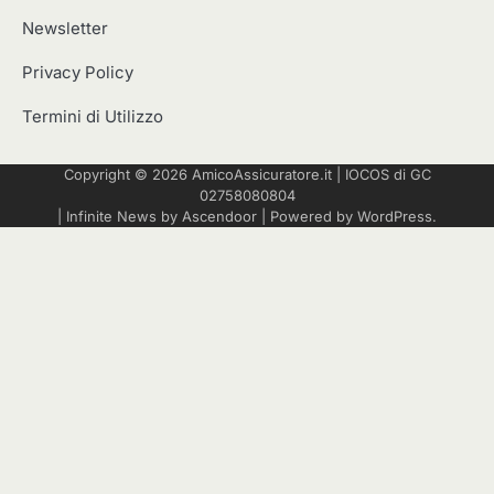
Newsletter
Privacy Policy
Termini di Utilizzo
Copyright © 2026
AmicoAssicuratore.it
|
IOCOS
di GC
02758080804
| Infinite News by
Ascendoor
| Powered by
WordPress
.