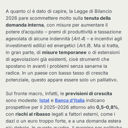
A quanto ci è dato di capire, la Legge di Bilancio
2026 pare scommettere molto sulla
tenuta della
domanda interna
, con misure per aumentare il
potere d’acquisto – premi di produttività e tassazione
agevolata di alcune indennità (
Art.4
) – e incentivi agli
investimenti edilizi ed energetici (
Art.9
). Ma si tratta,
in gran parte, di
misure temporanee
o di estensioni
di agevolazioni già esistenti, cioè strumenti che
spostano in avanti i problemi senza sanarne la
radice. In un paese con basso tasso di crescita
potenziale, questo appare essere solo un palliativo.
Sul fronte macro, infatti, le
previsioni di crescita
sono modeste:
Istat
e
Banca d’Italia
indicano
prospettive per il 2025–2026 attorno allo
0,5–0,8%
,
con
rischi al ribasso
legati a fattori esterni, come i
dazi o un euro troppo forte, e a una domanda estera
più debole. In questo quadro, il margine per politiche