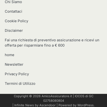
Chi Siamo
Contattaci
Cookie Policy
Disclaimer
Fai una richiesta di preventivo assicurazione e ricevi un
offerta per risparmiare fino a € 600
home
Newsletter
Privacy Policy
Termini di Utilizzo
Copyright © 2026
AmicoAssicuratore.it
|
IOCOS
di GC
02758080804
| Infinite News by
Ascendoor
| Powered by
WordPress
.