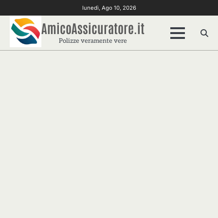
Skip
lunedì, Ago 10, 2026
to
AmicoAssicuratore.it
content
Polizze veramente vere