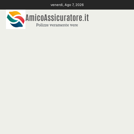
Skip
venerdì, Ago 7, 2026
to
AmicoAssicuratore.it
content
Polizze veramente vere