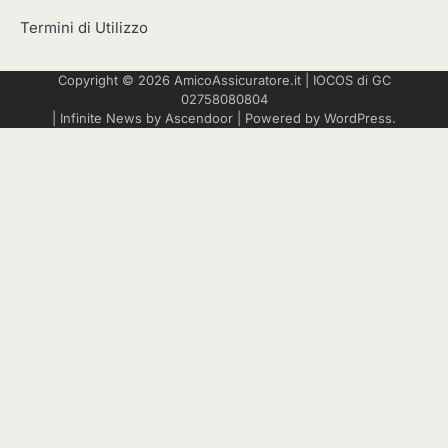
Termini di Utilizzo
Copyright © 2026
AmicoAssicuratore.it
|
IOCOS
di GC
02758080804
| Infinite News by
Ascendoor
| Powered by
WordPress
.