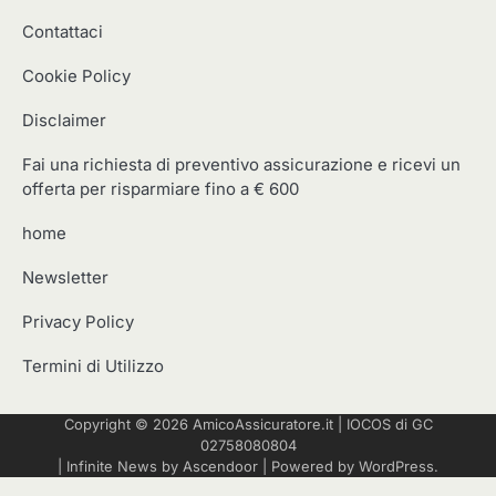
Contattaci
Cookie Policy
Disclaimer
Fai una richiesta di preventivo assicurazione e ricevi un
offerta per risparmiare fino a € 600
home
Newsletter
Privacy Policy
Termini di Utilizzo
Copyright © 2026
AmicoAssicuratore.it
|
IOCOS
di GC
02758080804
| Infinite News by
Ascendoor
| Powered by
WordPress
.