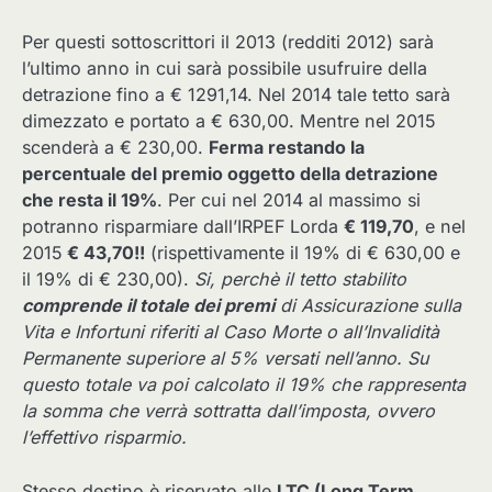
Per questi sottoscrittori il 2013 (redditi 2012) sarà
l’ultimo anno in cui sarà possibile usufruire della
detrazione fino a € 1291,14. Nel 2014 tale tetto sarà
dimezzato e portato a € 630,00. Mentre nel 2015
scenderà a € 230,00.
Ferma restando la
percentuale del premio oggetto della detrazione
che resta il 19%
. Per cui nel 2014 al massimo si
potranno risparmiare dall’IRPEF Lorda
€ 119,70
, e nel
2015
€ 43,70!!
(rispettivamente il 19% di € 630,00 e
il 19% di € 230,00).
Si, perchè il tetto stabilito
comprende il totale dei premi
di Assicurazione sulla
Vita e Infortuni riferiti al Caso Morte o all’Invalidità
Permanente superiore al 5% versati nell’anno. Su
questo totale va poi calcolato il 19% che rappresenta
la somma che verrà sottratta dall’imposta, ovvero
l’effettivo risparmio.
Stesso destino è riservato alle
LTC (Long Term