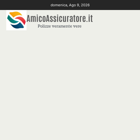
Skip
domenica, Ago 9, 2026
to
AmicoAssicuratore.it
content
Polizze veramente vere