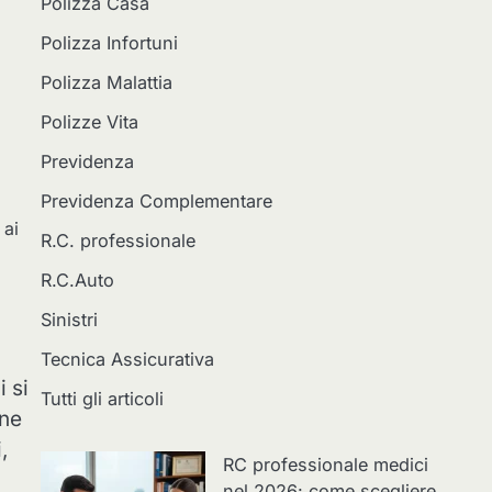
Polizza Casa
Polizza Infortuni
Polizza Malattia
Polizze Vita
Previdenza
Previdenza Complementare
 ai
R.C. professionale
R.C.Auto
Sinistri
Tecnica Assicurativa
i si
Tutti gli articoli
one
,
RC professionale medici
nel 2026: come scegliere