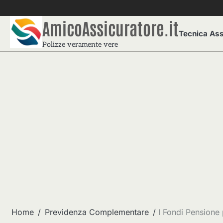
Skip
to
AmicoAssicuratore.it
content
Tecnica Ass
Polizze veramente vere
Home
Previdenza Complementare
I Fondi Pensione 