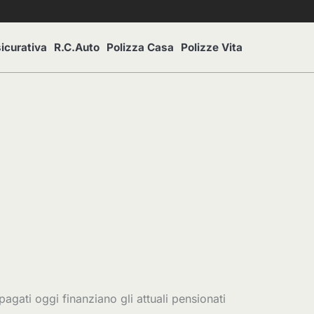
icurativa
R.C.Auto
Polizza Casa
Polizze Vita
pagati oggi finanziano gli attuali pensionati