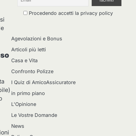
Procedendo accetti la privacy policy
si
le
Agevolazioni e Bonus
Articoli più letti
sso
Casa e Vita
Confronto Polizze
ta
I Quiz di AmicoAssicuratore
ile)
in primo piano
o
L'Opinione
Le Vostre Domande
News
ioni