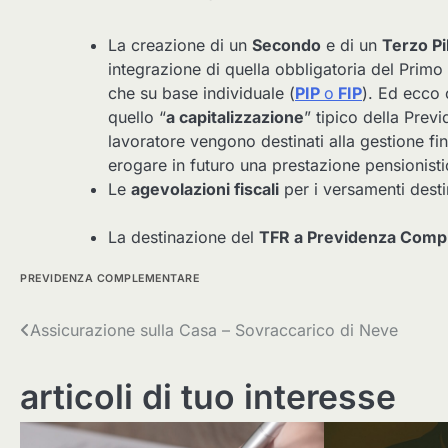
La creazione di un
Secondo
e di un
Terzo Pi
integrazione di quella obbligatoria del Primo P
che su base individuale (
PIP
o
FIP
). Ed ecco 
quello “
a capitalizzazione
” tipico della Prev
lavoratore vengono destinati alla gestione fin
erogare in futuro una prestazione pensionisti
Le
agevolazioni fiscali
per i versamenti dest
La destinazione del
TFR a Previdenza Comp
PREVIDENZA COMPLEMENTARE
Navigazione
Assicurazione sulla Casa – Sovraccarico di Neve
articoli
articoli di tuo interesse