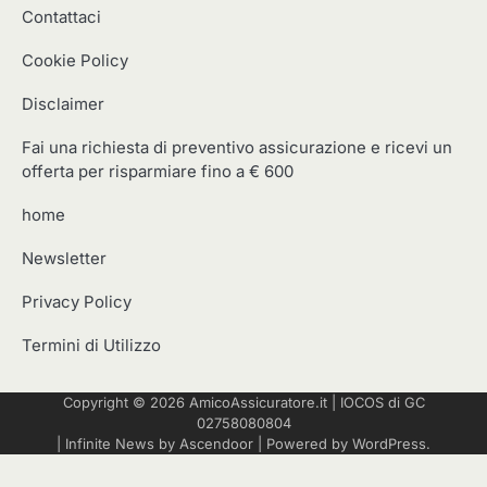
Contattaci
Cookie Policy
Disclaimer
Fai una richiesta di preventivo assicurazione e ricevi un
offerta per risparmiare fino a € 600
home
Newsletter
Privacy Policy
Termini di Utilizzo
Copyright © 2026
AmicoAssicuratore.it
|
IOCOS
di GC
02758080804
| Infinite News by
Ascendoor
| Powered by
WordPress
.