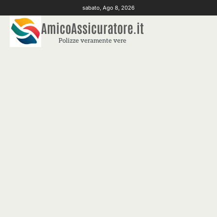
Skip
sabato, Ago 8, 2026
to
AmicoAssicuratore.it
content
Polizze veramente vere