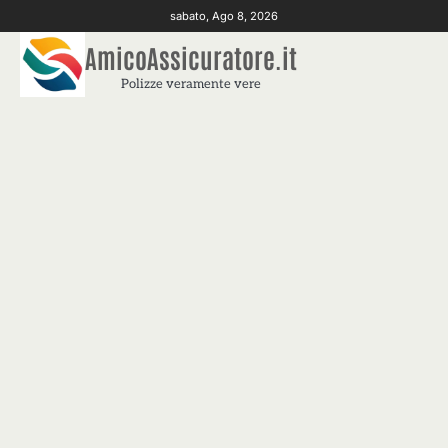
Skip
sabato, Ago 8, 2026
to
AmicoAssicuratore.it
content
Polizze veramente vere