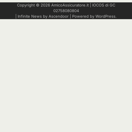
Copyright © 2026
AmicoAssicuratore.it
|
IOCOS
di GC
02758080804
| Infinite News by
Ascendoor
| Powered by
WordPress
.