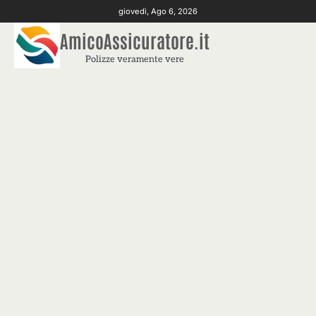
Skip
giovedì, Ago 6, 2026
to
AmicoAssicuratore.it
content
Polizze veramente vere