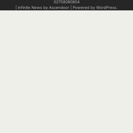
02758080804
| Infinite News by
Ascendoor
| Powered by
WordPress
.