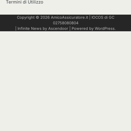
Termini di Utilizzo
Copyright © 2026
AmicoAssicuratore.it
|
IOCOS
di GC
02758080804
| Infinite News by
Ascendoor
| Powered by
WordPress
.