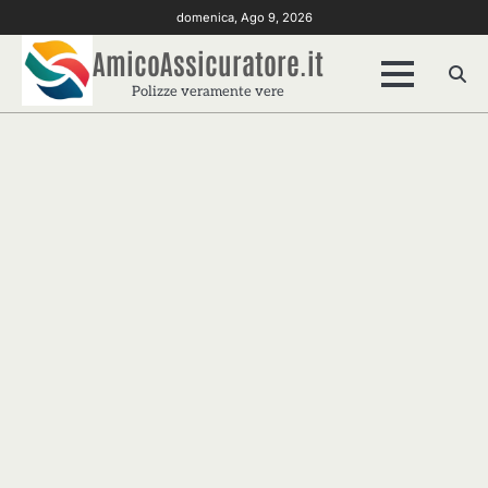
Skip
domenica, Ago 9, 2026
to
AmicoAssicuratore.it
content
Polizze veramente vere