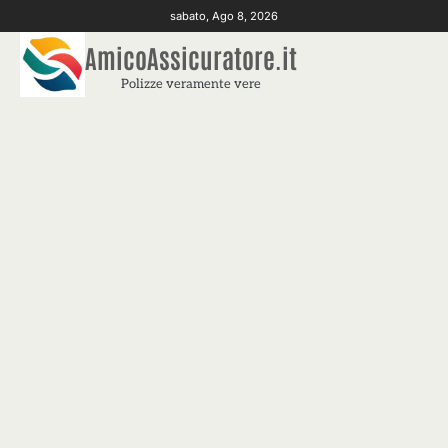
Skip
sabato, Ago 8, 2026
to
AmicoAssicuratore.it
content
Polizze veramente vere