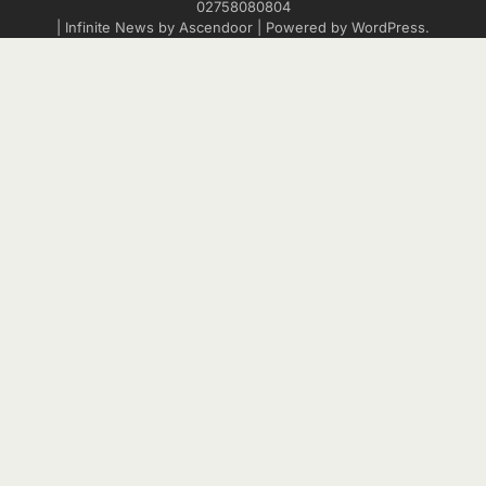
02758080804
| Infinite News by
Ascendoor
| Powered by
WordPress
.