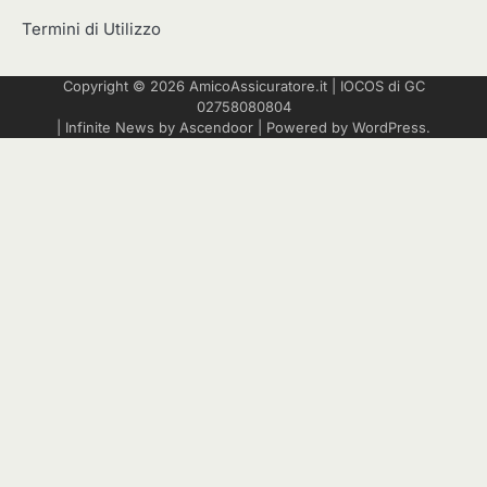
Termini di Utilizzo
Copyright © 2026
AmicoAssicuratore.it
|
IOCOS
di GC
02758080804
| Infinite News by
Ascendoor
| Powered by
WordPress
.