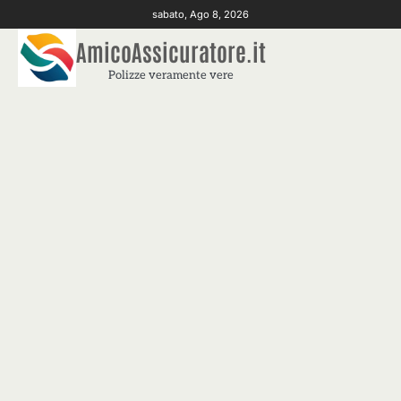
Skip
sabato, Ago 8, 2026
to
AmicoAssicuratore.it
content
Polizze veramente vere