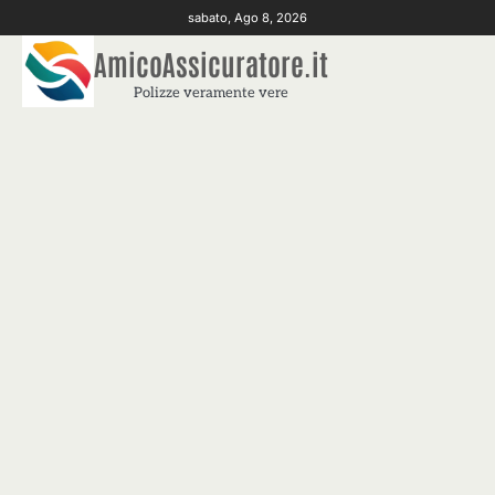
Skip
sabato, Ago 8, 2026
to
AmicoAssicuratore.it
content
Polizze veramente vere