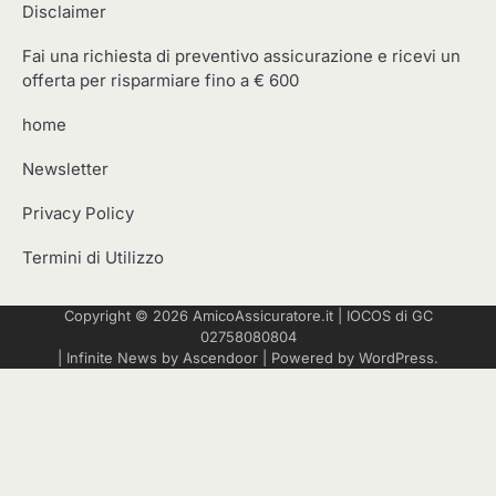
Disclaimer
Fai una richiesta di preventivo assicurazione e ricevi un
offerta per risparmiare fino a € 600
home
Newsletter
Privacy Policy
Termini di Utilizzo
Copyright © 2026
AmicoAssicuratore.it
|
IOCOS
di GC
02758080804
| Infinite News by
Ascendoor
| Powered by
WordPress
.