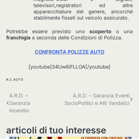
televisori,registratori ed altre
apparecchiature del genere, ancorché
stabilmente fissati sul veicolo assicurato.
Potrebbe essere previsto uno
scoperto
o una
franchigia
a seconda delle Condizioni di Polizza.
CONFRONTA POLIZZE AUTO
[youtube]34Uw6iFLLOA[/youtube]
R.C.AUTO
Navigazione
A.R.D. –
A.R.D. – Garanzia Eventi
Garanzia
SocioPolitici e Atti Vandalici
articoli
Incendio
articoli di tuo interesse