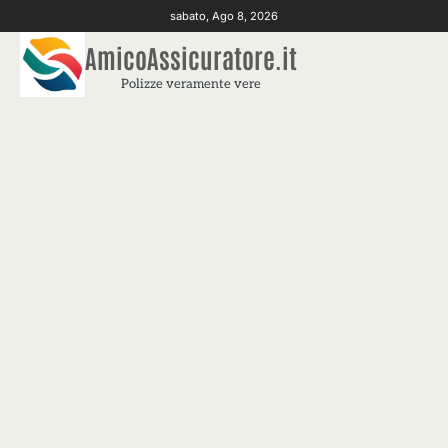
Skip
sabato, Ago 8, 2026
to
AmicoAssicuratore.it
content
Polizze veramente vere