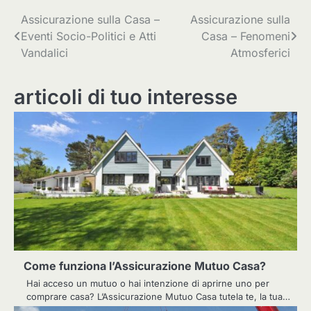
Navigazione
Assicurazione sulla Casa –
Assicurazione sulla
Eventi Socio-Politici e Atti
Casa – Fenomeni
articoli
Vandalici
Atmosferici
articoli di tuo interesse
Come funziona l’Assicurazione Mutuo Casa?
Hai acceso un mutuo o hai intenzione di aprirne uno per
comprare casa? L’Assicurazione Mutuo Casa tutela te, la tua…