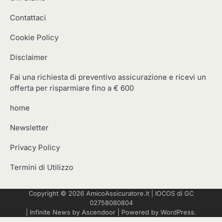
Contattaci
Cookie Policy
Disclaimer
Fai una richiesta di preventivo assicurazione e ricevi un
offerta per risparmiare fino a € 600
home
Newsletter
Privacy Policy
Termini di Utilizzo
Copyright © 2026
AmicoAssicuratore.it
|
IOCOS
di GC
02758080804
| Infinite News by
Ascendoor
| Powered by
WordPress
.