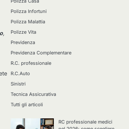
Polizza Casa
Polizza Infortuni
Polizza Malattia
Polizze Vita
to
,
Previdenza
Previdenza Complementare
R.C. professionale
ete
R.C.Auto
Sinistri
Tecnica Assicurativa
Tutti gli articoli
RC professionale medici
nel 2026: come scegliere