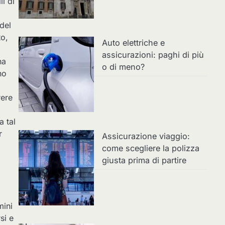
i di
del
to,
Auto elettriche e
assicurazioni: paghi di più
na
o di meno?
no
o
rere
a tal
r
Assicurazione viaggio:
come scegliere la polizza
giusta prima di partire
mini
si e