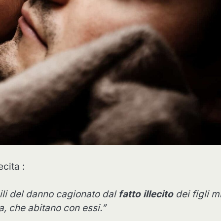
cita :
bili del danno cagionato dal
fatto illecito
dei figli m
, che abitano con essi.”