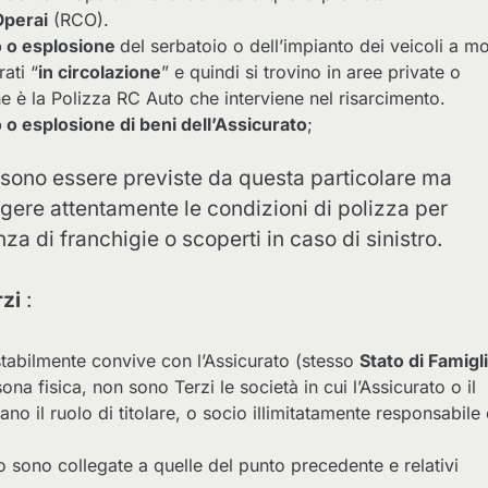
Operai
(RCO).
io o esplosione
del serbatoio o dell’impianto dei veicoli a m
ati “
in circolazione
” e quindi si trovino in aree private o
one è la Polizza RC Auto che interviene nel risarcimento.
o o esplosione di beni dell’Assicurato
;
sono essere previste da questa particolare ma
gere attentamente le condizioni di polizza per
nza di franchigie o scoperti in caso di sinistro.
zi
:
stabilmente convive con l’Assicurato (stesso
Stato di Famigl
na fisica, non sono Terzi le società in cui l’Assicurato o il
no il ruolo di titolare, o socio illimitatamente responsabile
o sono collegate a quelle del punto precedente e relativi