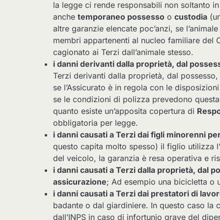
la legge ci rende responsabili non soltanto i
anche
temporaneo possesso
o
custodia
(un
altre garanzie elencate poc’anzi, se l’animale
membri appartenenti al nucleo familiare del 
cagionato ai Terzi dall’animale stesso.
i danni derivanti dalla proprietà, dal possess
Terzi derivanti dalla proprietà, dal possesso,
se l’Assicurato è in regola con le disposizioni
se le condizioni di polizza prevedono questa 
quanto esiste un’apposita copertura di
Respon
obbligatoria per legge.
i danni causati a Terzi dai figli minorenni pe
questo capita molto spesso) il figlio utilizza 
del veicolo, la garanzia è resa operativa e ri
i danni causati a Terzi dalla proprietà, dal p
assicurazione
; Ad esempio una bicicletta o 
i danni causati a Terzi dai prestatori di lavo
badante o dal giardiniere. In questo caso la 
dall’INPS in caso di infortunio grave del dipe