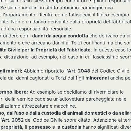
iamo, siamo allo stesso tempo conduttori e quindi responsabil
. Se siamo inquilini in affitto abbiamo comunque una
ell’appartamento. Rientra come fattispecie il tipico esempio 
nte. Non è un danno derivante dalla proprietà del fabbrica
le ad una responsabilità personale.
nfondere con i
danni da acqua condotta
che derivano da u
artamento e che arrecano danni ai Terzi confinanti ma che so
tà Civile per la Proprietà del Fabbricato
. In questo caso l
 distrazione, ad esempio, nel caso in cui lasciassimo scor
igli minori
; Abbiamo riportato l’
Art. 2048
del Codice Civile 
ela dai danni cagionati a Terzi dai figli
minorenni
anche pe
 tempo libero
; Ad esempio se decidiamo di riverniciare le
ori della vernice cade su un’autovettura parcheggiata nelle
ilizziamo attrezzature e macchine.
o, dall’uso e dalla custodia di animali domestici o da sella
;
’
Art. 2052
del Codice Civile sopra citato. Attenzione ai ter
a
proprietà
, il
possesso
e la
custodia
hanno significati diver