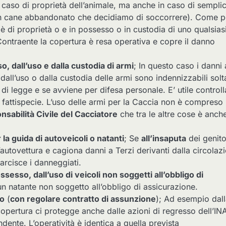
n caso di proprietà dell’animale, ma anche in caso di sempli
 cane abbandonato che decidiamo di soccorrere). Come pe
 è di proprietà o e in possesso o in custodia di uno qualsias
Contraente la copertura è resa operativa e copre il danno
o, dall’uso e dalla custodia di armi
; In questo caso i danni 
 dall’uso o dalla custodia delle armi sono indennizzabili solt
 di legge e se avviene per difesa personale. E’ utile controll
fattispecie. L’uso delle armi per la Caccia non è compreso 
sabilità Civile del Cacciatore
che tra le altre cose è anch
r la guida di autoveicoli o natanti
; Se
all’insaputa
dei genito
l’autovettura e cagiona danni a Terzi derivanti dalla circolaz
sarcisce i danneggiati.
ossesso, dall’uso di veicoli non soggetti all’obbligo di
un natante non soggetto all’obbligo di assicurazione.
ro
(
con regolare contratto di assunzione
); Ad esempio dal
copertura ci protegge anche dalle azioni di regresso dell’IN
ndente. L’operatività è identica a quella prevista