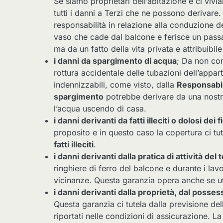
Se siamo proprietari dell’abitazione e ci viv
tutti i danni a Terzi che ne possono derivare
responsabilità in relazione alla conduzione d
vaso che cade dal balcone e ferisce un passa
ma da un fatto della vita privata e attribuibi
i danni da spargimento di acqua
; Da non co
rottura accidentale delle tubazioni dell’app
indennizzabili, come visto, dalla
Responsabili
spargimento
potrebbe derivare da una nostra
l’acqua uscendo di casa.
i danni derivanti da fatti illeciti o dolosi dei f
proposito e in questo caso la copertura ci tut
fatti illeciti
.
i danni derivanti dalla pratica di attività del
ringhiere di ferro del balcone e durante i lav
vicinanze. Questa garanzia opera anche se ut
i danni derivanti dalla proprietà, dal possess
Questa garanzia ci tutela dalla previsione dell
riportati nelle condizioni di assicurazione. L