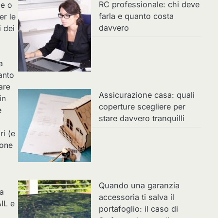
RC professionale: chi deve
ce o
farla e quanto costa
r le
davvero
i dei
a
anto
are
Assicurazione casa: quali
in
coperture scegliere per
e
stare davvero tranquilli
ri (e
ione
Quando una garanzia
la
accessoria ti salva il
AIL e
portafoglio: il caso di