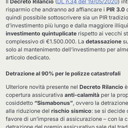
Il
Decreto Rilancio
(
DL n.34 del 19/05/2020
) in
risparmio che andranno ad affiancare i
PIR 3.0
d
quindi possibile sottoscrivere sia un PIR tradizi
d’investimento più lungo e dalla maggiore illiqu
investimento quintuplicate
rispetto ai vecchi s
complessivo di €1.500.000. La
detassazione
su
solo al mantenimento dell’investimento per al
articolo dedicato.
Detrazione al 90% per le polizze catastrofali
Ulteriore novità presente nel
Decreto Rilancio
è 
copertura assicurativa
anti-calamità
per la propr
cosiddetto
“Sismabonus”
, ovvero la detrazion
alla riduzione del
rischio sismico
: se si decide 
favore di un’impresa di assicurazione – con la c
detrazione del premio assicurativo sale dal tra