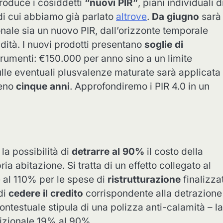
troduce i cosiddetti
“nuovi PIR”
, piani individuali d
i cui abbiamo già parlato
altrove
.
Da giugno
sarà
onale sia un nuovo PIR, dall’orizzonte temporale
idità. I nuovi prodotti presentano
soglie di
trumenti: €150.000 per anno sino a un limite
lle eventuali plusvalenze maturate sarà applicata
meno
cinque anni
. Approfondiremo i PIR 4.0 in un
la possibilità di
detrarre al 90%
il costo della
ia abitazione. Si tratta di un effetto collegato al
e al 110% per le spese di
ristrutturazione
finalizza
di
cedere il credito
corrispondente alla detrazione
ontestuale stipula di una polizza anti-calamità – la
dizionale 19% al 90%.