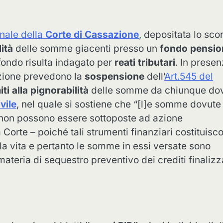
nale della
Corte di Cassazione
, depositata lo sco
ità
delle somme giacenti presso un
fondo pensio
l fondo risulta indagato per
reati tributari
. In presen
sazione prevedono la
sospensione
dell’
Art.545 del
iti alla pignorabilità
delle somme da chiunque do
vile
, nel quale si sostiene che “[l]e somme dovute
io non possono essere sottoposte ad azione
 Corte – poiché tali strumenti finanziari costituisc
lla vita e pertanto le somme in essi versate sono
 materia di sequestro preventivo dei crediti finalizz