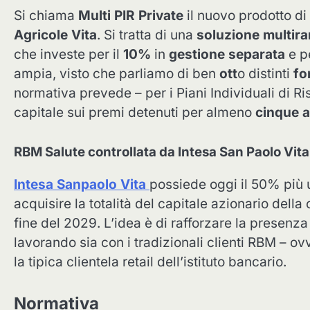
Si chiama
Multi PIR Private
il nuovo prodotto d
Agricole Vita
. Si tratta di una
soluzione multir
che investe per il
10%
in
gestione separata
e pe
ampia, visto che parliamo di ben
ott
o distinti
fo
normativa prevede – per i Piani Individuali di Ri
capitale sui premi detenuti per almeno
cinque a
RBM Salute controllata da Intesa San Paolo Vita
Intesa Sanpaolo Vita
possiede oggi il 50% più 
acquisire la totalità del capitale azionario dell
fine del 2029. L’idea è di rafforzare la presenz
lavorando sia con i tradizionali clienti RBM – ov
la tipica clientela retail dell’istituto bancario.
Normativa