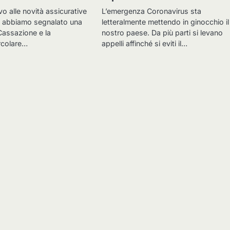
ivo alle novità assicurative
L’emergenza Coronavirus sta
0 abbiamo segnalato una
letteralmente mettendo in ginocchio il
Cassazione e la
nostro paese. Da più parti si levano
rcolare…
appelli affinché si eviti il…