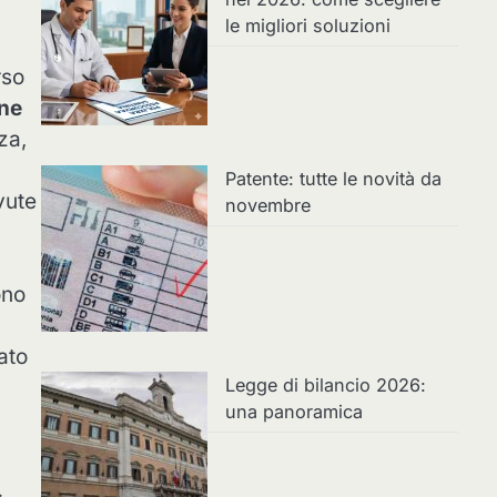
le migliori soluzioni
rso
ne
za,
Patente: tutte le novità da
vute
novembre
ono
ato
Legge di bilancio 2026:
una panoramica