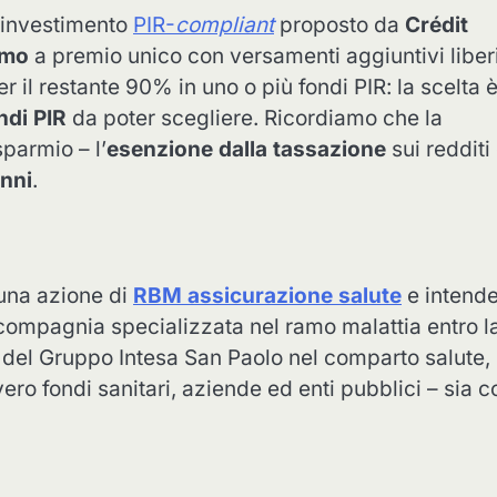
i investimento
PIR-
compliant
proposto da
Crédit
amo
a premio unico con versamenti aggiuntivi liber
r il restante 90% in uno o più fondi PIR: la scelta 
ndi PIR
da poter scegliere. Ricordiamo che la
sparmio – l’
esenzione dalla tassazione
sui redditi
nni
.
una azione di
RBM assicurazione salute
e intend
a compagnia specializzata nel ramo malattia entro l
a del Gruppo Intesa San Paolo nel comparto salute,
vero fondi sanitari, aziende ed enti pubblici – sia c