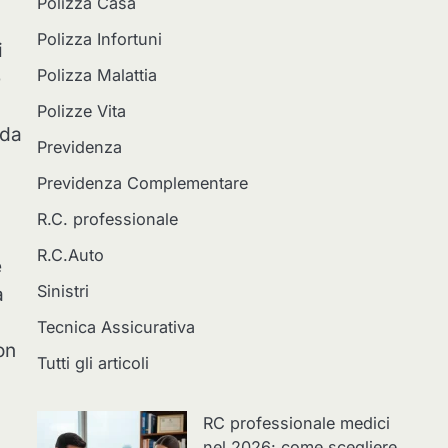
Polizza Casa
Polizza Infortuni
i
Polizza Malattia
è
Polizze Vita
 da
Previdenza
Previdenza Complementare
R.C. professionale
R.C.Auto
e
Sinistri
a
Tecnica Assicurativa
on
Tutti gli articoli
RC professionale medici
nel 2026: come scegliere