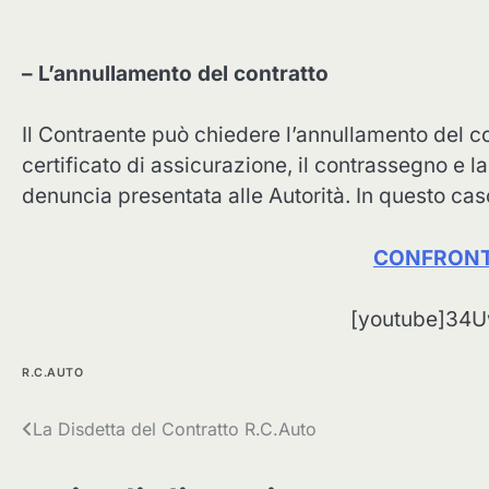
– L’annullamento del contratto
Il Contraente può chiedere l’annullamento del c
certificato di assicurazione, il contrassegno e 
denuncia presentata alle Autorità. In questo cas
CONFRONT
[youtube]34U
R.C.AUTO
Navigazione
La Disdetta del Contratto R.C.Auto
articoli