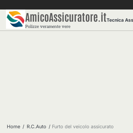
Skip
to
AmicoAssicuratore.it
content
Tecnica Ass
Polizze veramente vere
Home
R.C.Auto
Furto del veicolo assicurato