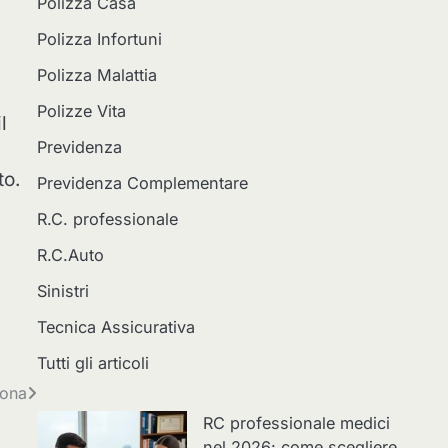
Polizza Casa
Polizza Infortuni
Polizza Malattia
Polizze Vita
l
Previdenza
to.
Previdenza Complementare
R.C. professionale
R.C.Auto
Sinistri
Tecnica Assicurativa
Tutti gli articoli
iona
RC professionale medici
nel 2026: come scegliere