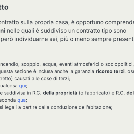
tto
n contratto sulla propria casa, è opportuno comprend
oni
nelle quali è suddiviso un contratto tipo sono
però individuarne sei, più o meno sempre presenti
incendio, scoppio, acqua, eventi atmosferici o sociopolitici,
n questa sezione è inclusa anche la garanzia
ricorso terzi
, os
etto) causati alle cose di terzi;
 qualcosa
qui
;
e suddivisa in R.C.
della proprietà
(o fabbricato) e R.C.
del
seconda
qua
;
osi legali a partire dalla conduzione dell’abitazione;