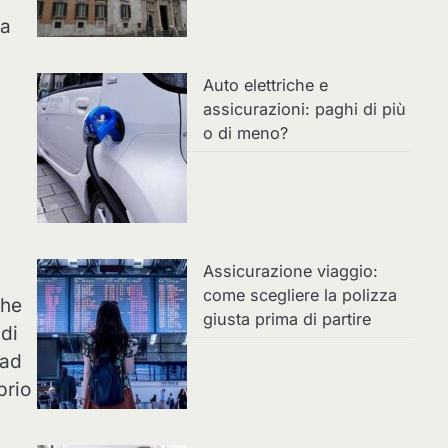
la
Auto elettriche e
assicurazioni: paghi di più
o di meno?
Assicurazione viaggio:
come scegliere la polizza
che
giusta prima di partire
 di
 ad
prio