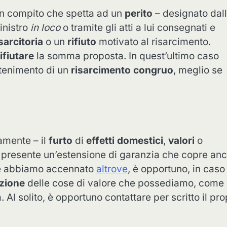
n compito che spetta ad un
perito
– designato dal
inistro
in loco
o tramite gli atti a lui consegnati e
isarcitoria
o un
rifiuto
motivato al risarcimento.
rifiutare
la somma proposta. In quest’ultimo caso
ttenimento di un
risarcimento congruo
, meglio se
iamente – il
furto
di
effetti domestici
,
valori
o
 è presente un’estensione di garanzia che copre an
me abbiamo accennato
altrove
, è opportuno, in caso
zione
delle cose di valore che possediamo, come
l solito, è opportuno contattare per scritto il pro