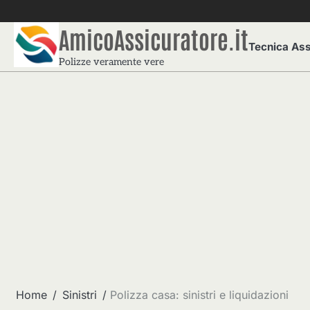
Skip
to
AmicoAssicuratore.it
content
Tecnica Ass
Polizze veramente vere
Home
Sinistri
Polizza casa: sinistri e liquidazioni