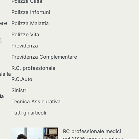
Polizza Casa
Polizza Infortuni
ere
Polizza Malattia
Polizze Vita
.
Previdenza
Previdenza Complementare
R.C. professionale
sia la
R.C.Auto
Sinistri
la
Tecnica Assicurativa
Tutti gli articoli
RC professionale medici
nel 2026: come scegliere