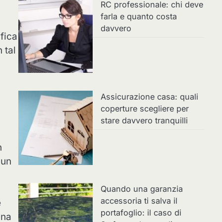
RC professionale: chi deve
farla e quanto costa
davvero
ifica
 tal
Assicurazione casa: quali
coperture scegliere per
stare davvero tranquilli
n
 un
Quando una garanzia
accessoria ti salva il
e
portafoglio: il caso di
una