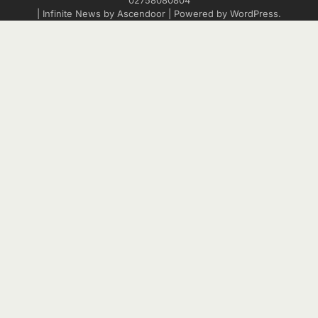
02758080804
| Infinite News by
Ascendoor
| Powered by
WordPress
.