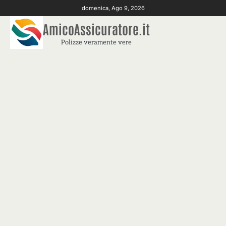
Skip
domenica, Ago 9, 2026
to
AmicoAssicuratore.it
content
Polizze veramente vere