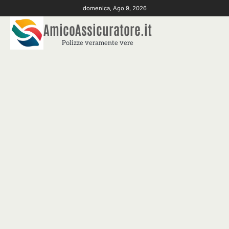
Skip
domenica, Ago 9, 2026
to
AmicoAssicuratore.it
content
Polizze veramente vere