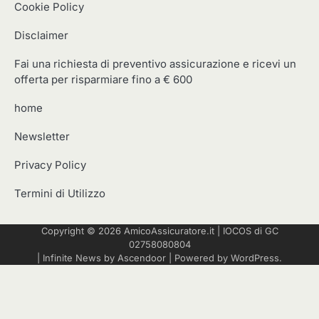
Cookie Policy
Disclaimer
Fai una richiesta di preventivo assicurazione e ricevi un
offerta per risparmiare fino a € 600
home
Newsletter
Privacy Policy
Termini di Utilizzo
Copyright © 2026
AmicoAssicuratore.it
|
IOCOS
di GC
02758080804
| Infinite News by
Ascendoor
| Powered by
WordPress
.