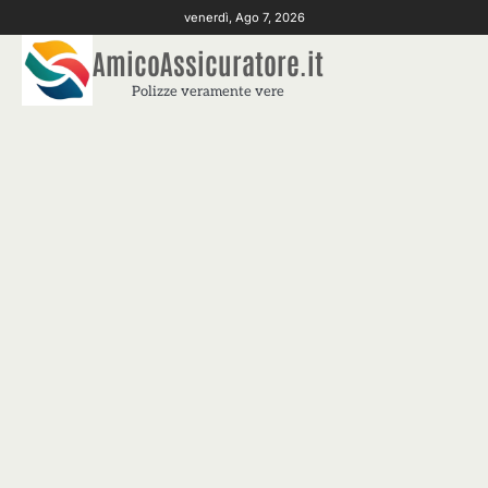
Skip
venerdì, Ago 7, 2026
to
AmicoAssicuratore.it
content
Polizze veramente vere