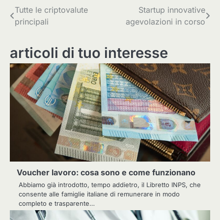
Navigazione
Tutte le criptovalute
Startup innovative
principali
agevolazioni in corso
articoli
articoli di tuo interesse
Voucher lavoro: cosa sono e come funzionano
Abbiamo già introdotto, tempo addietro, il Libretto INPS, che
consente alle famiglie italiane di remunerare in modo
completo e trasparente…