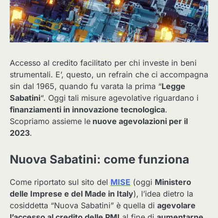
Accesso al credito facilitato per chi investe in beni
strumentali. E’, questo, un refrain che ci accompagna
sin dal 1965, quando fu varata la prima “
Legge
Sabatini
“. Oggi tali misure agevolative riguardano i
finanziamenti in innovazione tecnologica
.
Scopriamo assieme le
nuove agevolazioni per il
2023
.
Nuova Sabatini: come funziona
Come riportato sul sito del
MISE
(oggi
Ministero
delle Imprese e del Made in Italy
), l’idea dietro la
cosiddetta “Nuova Sabatini” è quella di
agevolare
l’accesso al credito delle PMI
al fine di
aumentarne