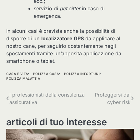
ecc.;
servizio di
pet sitter
in caso di
emergenza.
In alcuni casi è prevista anche la possibilità di
disporre di un
localizzatore GPS
da applicare al
nostro cane, per seguirlo costantemente negli
spostamenti tramite un’apposita applicazione da
smartphone o tablet.
CASA E VITA
POLIZZA CASA
POLIZZA INFORTUNI
POLIZZA MALATTIA
Navigazione
I professionisti della consulenza
Proteggersi dal
assicurativa
cyber risk
articoli
articoli di tuo interesse