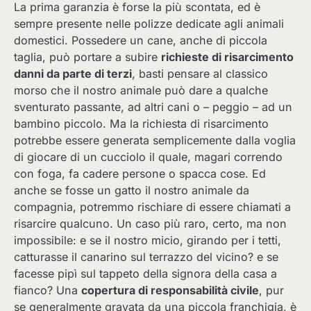
La prima garanzia è forse la più scontata, ed è
sempre presente nelle polizze dedicate agli animali
domestici. Possedere un cane, anche di piccola
taglia, può portare a subire
richieste di risarcimento
danni da parte di terzi
, basti pensare al classico
morso che il nostro animale può dare a qualche
sventurato passante, ad altri cani o – peggio – ad un
bambino piccolo. Ma la richiesta di risarcimento
potrebbe essere generata semplicemente dalla voglia
di giocare di un cucciolo il quale, magari correndo
con foga, fa cadere persone o spacca cose. Ed
anche se fosse un gatto il nostro animale da
compagnia, potremmo rischiare di essere chiamati a
risarcire qualcuno. Un caso più raro, certo, ma non
impossibile: e se il nostro micio, girando per i tetti,
catturasse il canarino sul terrazzo del vicino? e se
facesse pipì sul tappeto della signora della casa a
fianco? Una
copertura di responsabilità civile
, pur
se generalmente gravata da una piccola franchigia, è