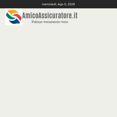
Skip
mercoledì, Ago 5, 2026
to
AmicoAssicuratore.it
content
Polizze veramente vere