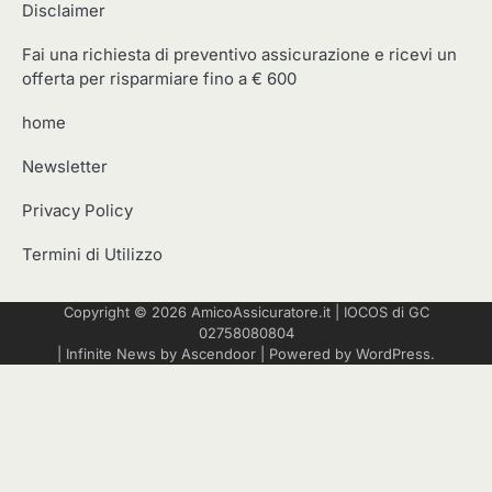
Disclaimer
Fai una richiesta di preventivo assicurazione e ricevi un
offerta per risparmiare fino a € 600
home
Newsletter
Privacy Policy
Termini di Utilizzo
Copyright © 2026
AmicoAssicuratore.it
|
IOCOS
di GC
02758080804
| Infinite News by
Ascendoor
| Powered by
WordPress
.