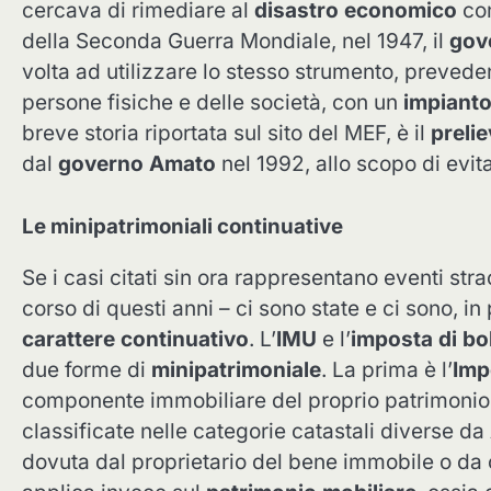
cercava di rimediare al
disastro economico
con
della Seconda Guerra Mondiale, nel 1947, il
gov
volta ad utilizzare lo stesso strumento, prevede
persone fisiche e delle società, con un
impianto
breve storia riportata sul sito del MEF, è il
preli
dal
governo Amato
nel 1992, allo scopo di evi
Le minipatrimoniali continuative
Se i casi citati sin ora rappresentano eventi st
corso di questi anni – ci sono state e ci sono, i
carattere continuativo
. L’
IMU
e l’
imposta di bo
due forme di
minipatrimoniale
. La prima è l’
Imp
componente immobiliare del proprio patrimonio. 
classificate nelle categorie catastali diverse da
dovuta dal proprietario del bene immobile o da c