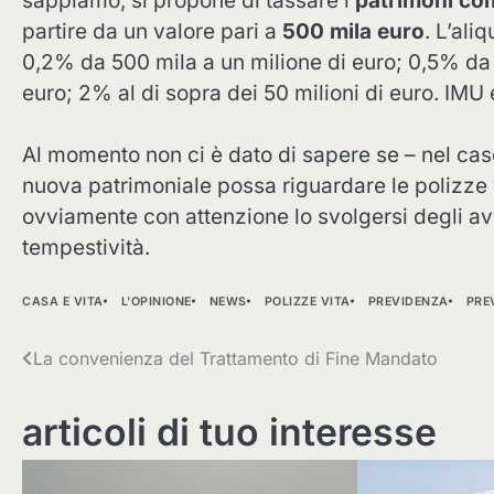
sappiamo, si propone di tassare i
patrimoni co
partire da un valore pari a
500 mila euro
. L’al
0,2% da 500 mila a un milione di euro; 0,5% da un
euro; 2% al di sopra dei 50 milioni di euro. IMU
Al momento non ci è dato di sapere se – nel cas
nuova patrimoniale possa riguardare le polizze v
ovviamente con attenzione lo svolgersi degli av
tempestività.
CASA E VITA
L'OPINIONE
NEWS
POLIZZE VITA
PREVIDENZA
PRE
Navigazione
La convenienza del Trattamento di Fine Mandato
articoli
articoli di tuo interesse