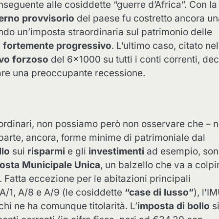
seguente alle cosiddette “guerre d’Africa”. Con la 
erno provvisorio
del paese fu costretto ancora un
ndo un’imposta straordinaria sul patrimonio delle
 fortemente progressivo
. L’ultimo caso, citato nel
evo forzoso
del 6×1000 su tutti i conti correnti, de
tare una preoccupante recessione.
raordinari, non possiamo però non osservare che – n
n parte, ancora, forme minime di patrimoniale dal
llo
sui
risparmi
e gli
investimenti
ad esempio, son
osta Municipale Unica
, un balzello che va a colpi
Fatta eccezione per le abitazioni principali
 A/1, A/8 e A/9 (le cosiddette
“case di lusso”
), l’I
hi ne ha comunque titolarità. L’
imposta di bollo
s