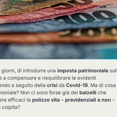
i giorni, di introdurre una
imposta patrimoniale
sul
lta a compensare e riequilibrare le evidenti
endo a seguito della
crisi
da
Covid-19
. Ma di cosa
oniale? Non ci sono forse già dei
balzelli
che
re efficaci le
polizze vita
–
previdenziali e non
–
e colpita?