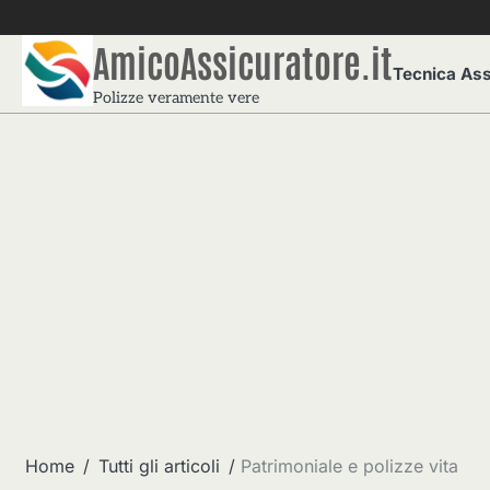
Skip
to
AmicoAssicuratore.it
content
Tecnica Ass
Polizze veramente vere
Home
Tutti gli articoli
Patrimoniale e polizze vita