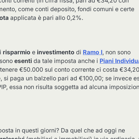
conti correnti (in cifra fissa, pari ad €34,20 con
imento, come conti deposito, fondi comuni e certe
ota
applicata è pari allo 0,2%.
i
risparmio
e
investimento
di
Ramo I
, non sono
, sono
esenti
da tale imposta anche i
Piani Individu
tenere €50.000 sul conto corrente ci costa €34,20
, si paga un balzello pari ad €100,00; se invece e
o PIP, essa non risulta soggetta ad alcuna imposizio
posta in questi giorni? Da quel che ad oggi ne