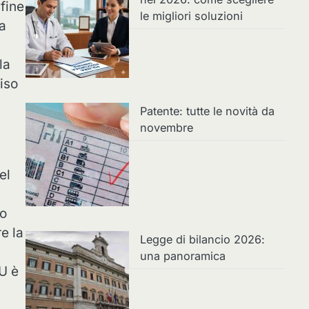
fine
le migliori soluzioni
a
la
ciso
Patente: tutte le novità da
novembre
el
o
re la
Legge di bilancio 2026:
una panoramica
MU è
i