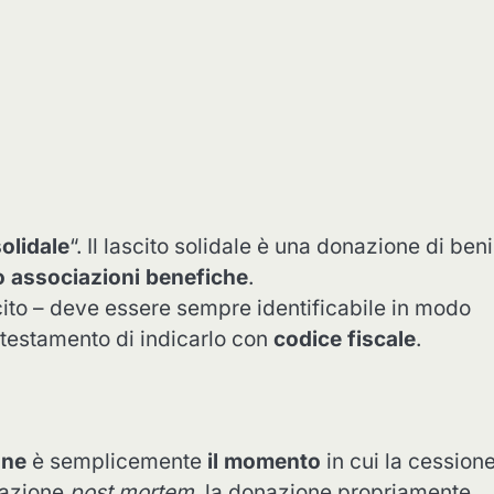
solidale
“. Il lascito solidale è una donazione di beni
o associazioni benefiche
.
scito – deve essere sempre identificabile in modo
 testamento di indicarlo con
codice fiscale
.
one
è semplicemente
il momento
in cui la cession
onazione
post mortem
, la donazione propriamente