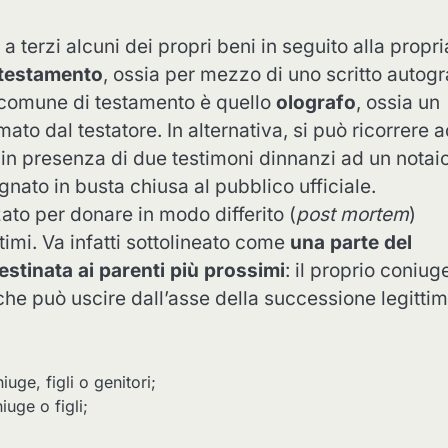
a terzi alcuni dei propri beni in seguito alla propri
testamento
, ossia per mezzo di uno scritto autogr
ù comune di testamento è quello
olografo
, ossia un
ato dal testatore. In alternativa, si può ricorrere 
o in presenza di due testimoni dinnanzi ad un notaio
egnato in busta chiusa al pubblico ufficiale.
zato per donare in modo differito (
post mortem
)
ttimi. Va infatti sottolineato come
una parte del
stinata ai parenti più prossimi
: il proprio coniuge
e che può uscire dall’asse della successione legitti
iuge, figli o genitori;
iuge o figli;