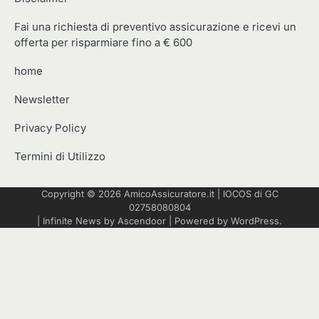
Fai una richiesta di preventivo assicurazione e ricevi un
offerta per risparmiare fino a € 600
home
Newsletter
Privacy Policy
Termini di Utilizzo
Copyright © 2026
AmicoAssicuratore.it
|
IOCOS
di GC
02758080804
| Infinite News by
Ascendoor
| Powered by
WordPress
.