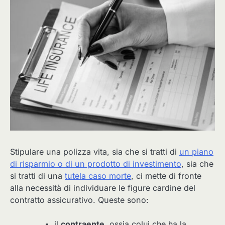
Stipulare una polizza vita, sia che si tratti di
un piano
di risparmio o di un prodotto di investimento
, sia che
si tratti di una
tutela caso morte
, ci mette di fronte
alla necessità di individuare le figure cardine del
contratto assicurativo. Queste sono:
il
contraente
, ossia colui che ha la