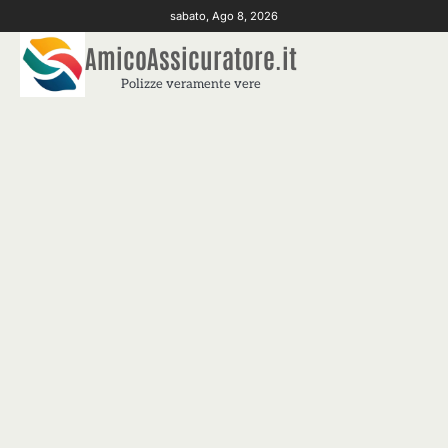
Skip
sabato, Ago 8, 2026
to
AmicoAssicuratore.it
content
Polizze veramente vere