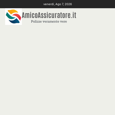
Skip
venerdì, Ago 7, 2026
to
AmicoAssicuratore.it
content
Polizze veramente vere