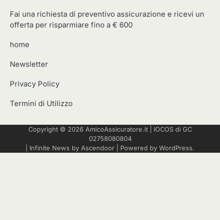
Fai una richiesta di preventivo assicurazione e ricevi un
offerta per risparmiare fino a € 600
home
Newsletter
Privacy Policy
Termini di Utilizzo
Copyright © 2026
AmicoAssicuratore.it
|
IOCOS
di GC
02758080804
| Infinite News by
Ascendoor
| Powered by
WordPress
.