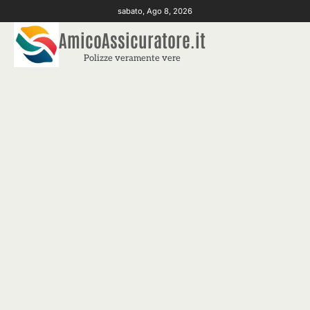
Skip
sabato, Ago 8, 2026
to
AmicoAssicuratore.it
content
Polizze veramente vere