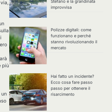
Stefano e la grandinata
via,
improvvisa
un
Polizze digitali: come
ulla
funzionano e perché
i
stanno rivoluzionando il
bero
mercato
sarà
 più
Hai fatto un incidente?
Ecco cosa fare passo
passo per ottenere il
 un
risarcimento
aso