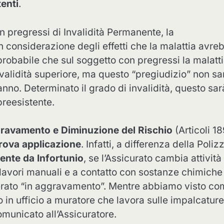
tenti
.
n pregressi di Invalidità Permanente, la
n considerazione degli effetti che la malattia avre
 probabile che sul soggetto con pregressi la malatt
alidità superiore, ma questo “pregiudizio” non sa
nno. Determinato il grado di invalidità, questo sar
preesistente.
ravamento e Diminuzione del Rischio
(Articoli 1
rova applicazione
. Infatti, a differenza della Poliz
ente da Infortunio
, se l’Assicurato cambia attività
 lavori manuali e a contatto con sostanze chimiche
iderato “in aggravamento”. Mentre abbiamo visto c
o in ufficio a muratore che lavora sulle impalcature
municato all’Assicuratore.