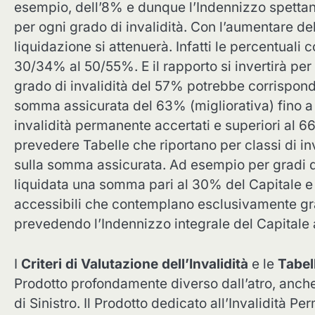
esempio, dell’8% e dunque l’Indennizzo spettant
per ogni grado di invalidità. Con l’aumentare del
liquidazione si attenuerà. Infatti le percentuali
30/34% al 50/55%. E il rapporto si invertirà pe
grado di invalidità del 57% potrebbe corrispond
somma assicurata del 63% (migliorativa) fino a r
invalidità permanente accertati e superiori al 66%
prevedere Tabelle che riportano per classi di i
sulla somma assicurata. Ad esempio per gradi d
liquidata una somma pari al 30% del Capitale e
accessibili che contemplano esclusivamente gra
prevedendo l’Indennizzo integrale del Capitale 
I
Criteri di Valutazione dell’Invalidità
e le
Tabel
Prodotto profondamente diverso dall’atro, anche 
di Sinistro. Il Prodotto dedicato all’Invalidità 