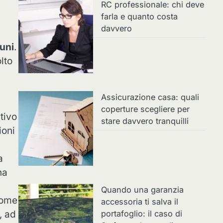
RC professionale: chi deve
farla e quanto costa
davvero
tuni
.
lto
Assicurazione casa: quali
coperture scegliere per
tivo
stare davvero tranquilli
ioni
a
na
Quando una garanzia
come
accessoria ti salva il
portafoglio: il caso di
, ad