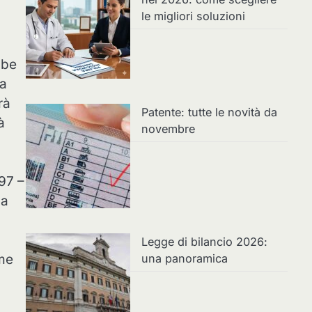
le migliori soluzioni
bbe
ia
rà
Patente: tutte le novità da
à
novembre
897 –
za
Legge di bilancio 2026:
una panoramica
ome