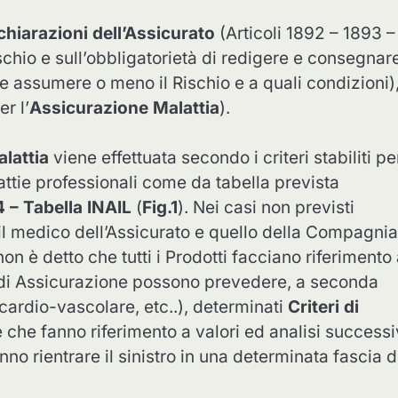
chiarazioni dell’Assicurato
(Articoli 1892 – 1893 –
schio e sull’obbligatorietà di redigere e consegnar
e assumere o meno il Rischio e a quali condizioni)
r l’
Assicurazione Malattia
).
lattia
viene effettuata secondo i criteri stabiliti pe
lattie professionali come da tabella prevista
4 – Tabella INAIL
(
Fig.1
). Nei casi non previsti
 il medico dell’Assicurato e quello della Compagnia
on è detto che tutti i Prodotti facciano riferimento 
ni di Assicurazione possono prevedere, a seconda
 cardio-vascolare, etc..), determinati
Criteri di
e che fanno riferimento a valori ed analisi successiv
anno rientrare il sinistro in una determinata fascia d