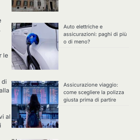
e
Auto elettriche e
,
assicurazioni: paghi di più
o di meno?
r le
 di
Assicurazione viaggio:
alla
come scegliere la polizza
giusta prima di partire
i al
i