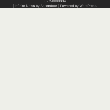
02758080804
| Infinite News by
Ascendoor
| Powered by
WordPress
.