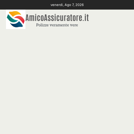
Skip
venerdì, Ago 7, 2026
to
AmicoAssicuratore.it
content
Polizze veramente vere